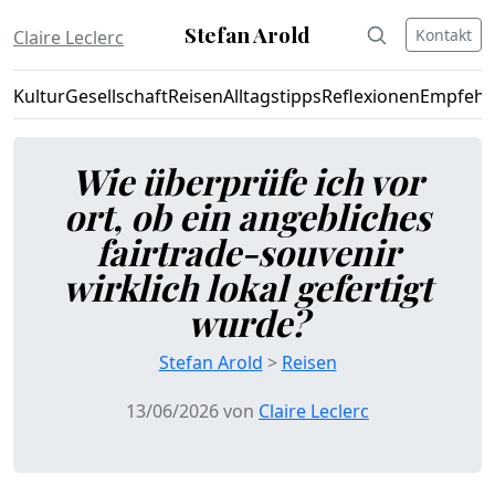
Stefan Arold
Kontakt
Claire Leclerc
Kultur
Gesellschaft
Reisen
Alltagstipps
Reflexionen
Empfehl
Wie überprüfe ich vor
ort, ob ein angebliches
fairtrade-souvenir
wirklich lokal gefertigt
wurde?
Stefan Arold
>
Reisen
13/06/2026 von
Claire Leclerc