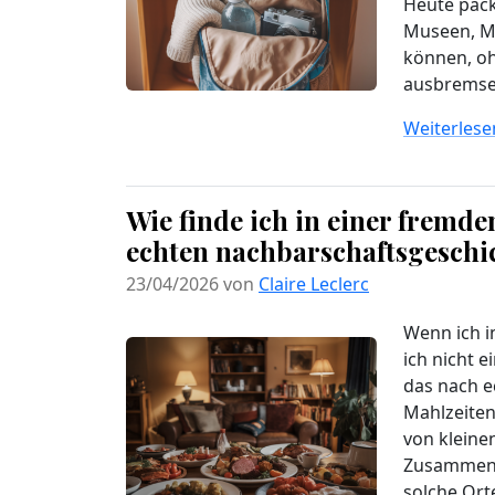
Heute pack
Museen, M
können, oh
ausbremsen 
Weiterlesen
Wie finde ich in einer fremde
echten nachbarschaftsgeschi
23/04/2026 von
Claire Leclerc
Wenn ich i
ich nicht e
das nach e
Mahlzeiten
von kleinen
Zusammensp
solche Ort