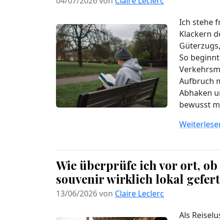
04/07/2026 von
Claire Leclerc
Ich stehe f
Klackern d
Güterzugs,
So beginnt
Verkehrsmi
Aufbruch m
Abhaken u
bewusst mi
Weiterlesen
Wie überprüfe ich vor ort, ob
souvenir wirklich lokal gefer
13/06/2026 von
Claire Leclerc
Als Reisel