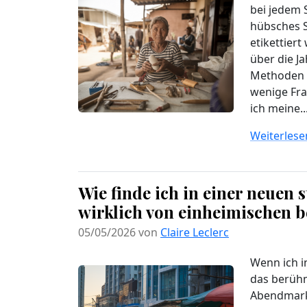
bei jedem S
hübsches S
etikettier
über die Ja
Methoden 
wenige Fra
ich meine..
Weiterlesen
Wie finde ich in einer neuen 
wirklich von einheimischen 
05/05/2026 von
Claire Leclerc
Wenn ich i
das berüh
Abendmarkt