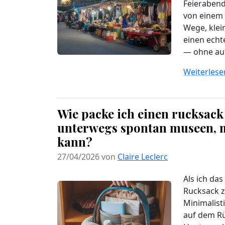
Feierabend
von einem 
Wege, klei
einen echt
— ohne auf 
Weiterlesen
Wie packe ich einen rucksack 
unterwegs spontan museen, 
kann?
27/04/2026 von
Claire Leclerc
Als ich da
Rucksack z
Minimalist
auf dem Rü