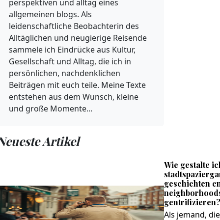
perspektiven und alltag eines
allgemeinen blogs. Als
leidenschaftliche Beobachterin des
Alltäglichen und neugierige Reisende
sammele ich Eindrücke aus Kultur,
Gesellschaft und Alltag, die ich in
persönlichen, nachdenklichen
Beiträgen mit euch teile. Meine Texte
entstehen aus dem Wunsch, kleine
und große Momente...
Neueste Artikel
Wie gestalte i
stadtspazierga
geschichten en
neighborhoods
gentrifizieren
Als jemand, di