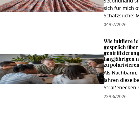
Secondhand sh
sich für mich o
Schatzsuche: M
04/07/2026
Wie initiiere i
gespräch über
gentrifizierung
langjährigen 
zu polarisiere
Als Nachbarin, 
Jahren dieselb
Straßenecken k
23/06/2026