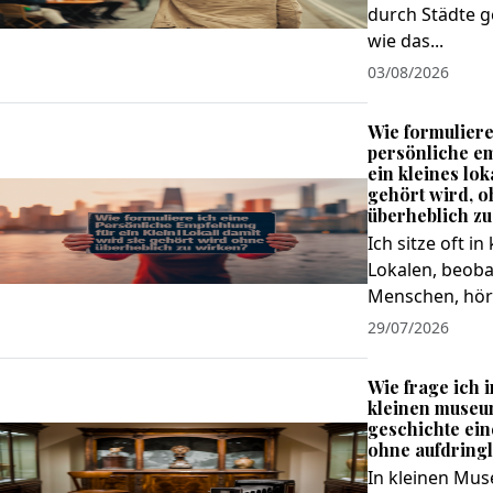
durch Städte g
wie das...
03/08/2026
Wie formuliere
persönliche e
ein kleines lok
gehört wird, 
überheblich z
Ich sitze oft in
Lokalen, beoba
Menschen, hör
29/07/2026
Wie frage ich 
kleinen museu
geschichte ein
ohne aufdringl
In kleinen Mus