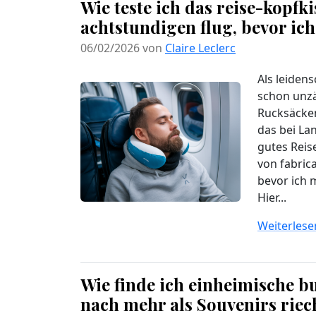
Wie teste ich das reise-kopfk
achtstundigen flug, bevor ich
06/02/2026 von
Claire Leclerc
Als leidens
schon unzä
Rucksäcken
das bei Lan
gutes Reis
von fabric
bevor ich m
Hier...
Weiterlesen
Wie finde ich einheimische bu
nach mehr als Souvenirs rie