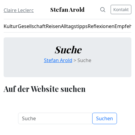
Stefan Arold
Kontakt
Claire Leclerc
Kultur
Gesellschaft
Reisen
Alltagstipps
Reflexionen
Empfehl
Suche
Stefan Arold
> Suche
Auf der Website suchen
Suchen