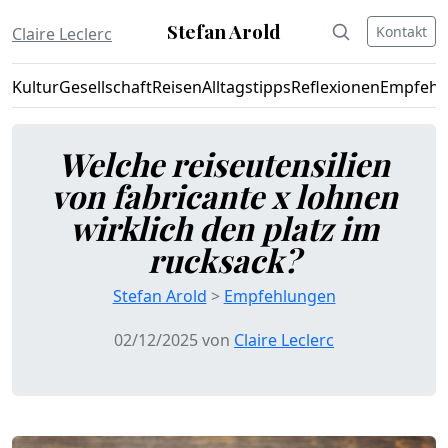
Stefan Arold
Kontakt
Claire Leclerc
Kultur
Gesellschaft
Reisen
Alltagstipps
Reflexionen
Empfehl
Welche reiseutensilien
von fabricante x lohnen
wirklich den platz im
rucksack?
Stefan Arold
>
Empfehlungen
02/12/2025 von
Claire Leclerc