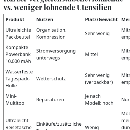
vs. weniger lohnende Utensilien
Produkt
Nutzen
Platz/Gewicht
Mei
Ultraleichte
Organisation,
Mit
Sehr wenig
Packbeutel
Kompression
emp
Kompakte
Stromversorgung
Mit
Powerbank
Mittel
unterwegs
emp
10.000 mAh
Wasserfeste
Sehr wenig
Mit
Tagespack-
Wetterschutz
(verpackbar)
emp
Hülle
Mini-
Je nach
Reparaturen
Nur
Multitool
Modell: hoch
Mod
Ultraleicht-
mei
Einkäufe/zusätzliche
Reisetasche
Wenig
dur