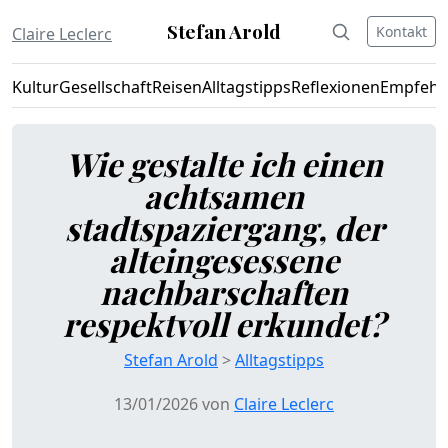
Stefan Arold
Kontakt
Claire Leclerc
Kultur
Gesellschaft
Reisen
Alltagstipps
Reflexionen
Empfehl
Wie gestalte ich einen
achtsamen
stadtspaziergang, der
alteingesessene
nachbarschaften
respektvoll erkundet?
Stefan Arold
>
Alltagstipps
13/01/2026 von
Claire Leclerc