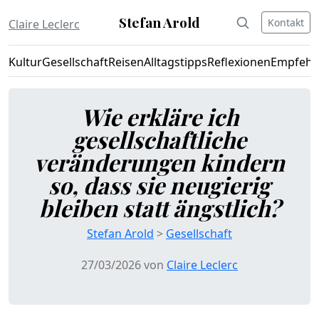
Stefan Arold
Kontakt
Claire Leclerc
Kultur
Gesellschaft
Reisen
Alltagstipps
Reflexionen
Empfehl
Wie erkläre ich
gesellschaftliche
veränderungen kindern
so, dass sie neugierig
bleiben statt ängstlich?
Stefan Arold
>
Gesellschaft
27/03/2026 von
Claire Leclerc