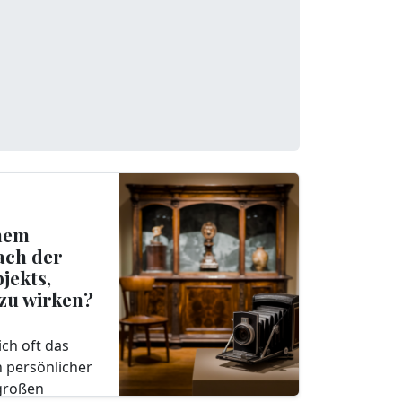
inem
ach der
jekts,
 zu wirken?
ch oft das
h persönlicher
 großen