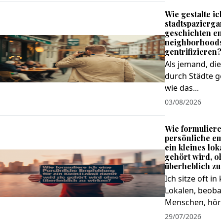
Wie gestalte i
stadtspazierga
geschichten en
neighborhoods
gentrifizieren
Als jemand, di
durch Städte g
wie das...
03/08/2026
Wie formuliere
persönliche e
ein kleines lok
gehört wird, 
überheblich z
Ich sitze oft in
Lokalen, beoba
Menschen, hör
29/07/2026