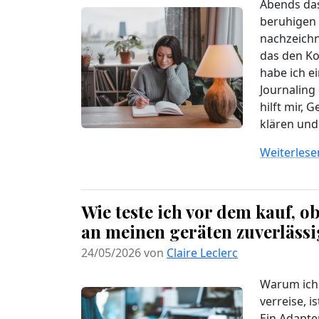
Abends das
beruhigen 
nachzeichn
das den Ko
habe ich e
Journaling 
hilft mir,
klären und 
Weiterlesen
Wie teste ich vor dem kauf, o
an meinen geräten zuverlässi
24/05/2026 von
Claire Leclerc
Warum ich 
verreise, i
Ein Adapte