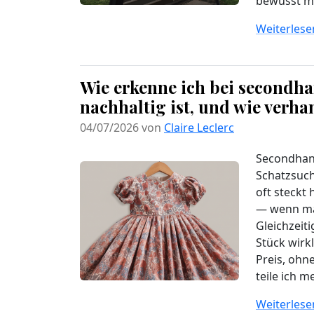
bewusst mi
Weiterlesen
Wie erkenne ich bei secondha
nachhaltig ist, und wie verha
04/07/2026 von
Claire Leclerc
Secondhand
Schatzsuch
oft steckt
— wenn man
Gleichzeiti
Stück wirk
Preis, ohn
teile ich m
Weiterlesen