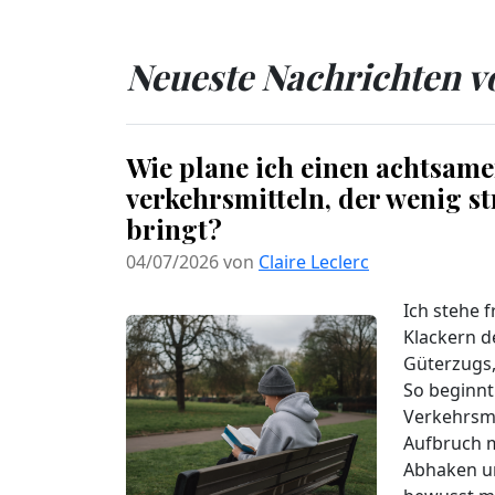
Besteckklirren zu und frage mich, wie
ich meine Begeisterung teilen kann,
ohne...
Neueste Nachrichten v
Weiterlesen...
Wie plane ich einen achtsamen
verkehrsmitteln, der wenig s
bringt?
04/07/2026 von
Claire Leclerc
Ich stehe f
Klackern d
Güterzugs,
So beginnt
Verkehrsmi
Aufbruch m
Abhaken u