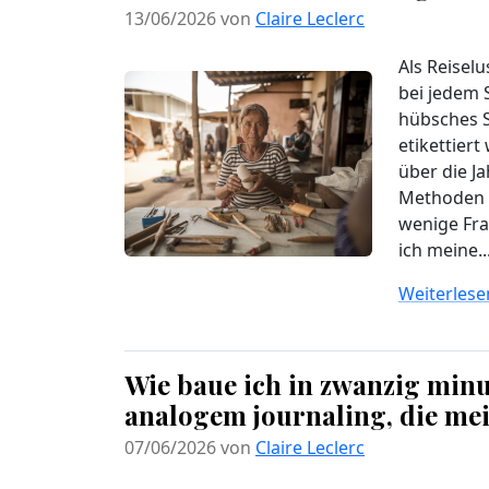
13/06/2026 von
Claire Leclerc
Als Reisel
bei jedem S
hübsches S
etikettier
über die Ja
Methoden 
wenige Fra
ich meine..
Weiterlesen
Wie baue ich in zwanzig minu
analogem journaling, die mei
07/06/2026 von
Claire Leclerc