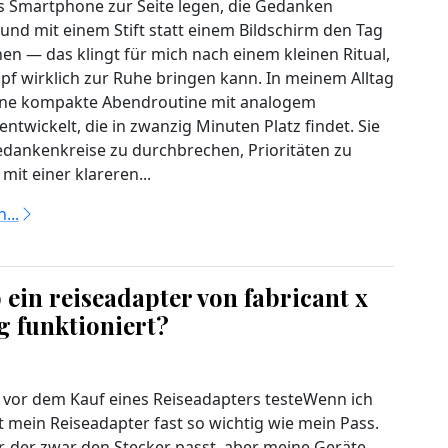
 Smartphone zur Seite legen, die Gedanken
und mit einem Stift statt einem Bildschirm den Tag
en — das klingt für mich nach einem kleinen Ritual,
pf wirklich zur Ruhe bringen kann. In meinem Alltag
ine kompakte Abendroutine mit analogem
entwickelt, die in zwanzig Minuten Platz findet. Sie
 Gedankenkreise zu durchbrechen, Prioritäten zu
mit einer klareren...
...
b ein reiseadapter von fabricant x
g funktioniert?
vor dem Kauf eines Reiseadapters testeWenn ich
st mein Reiseadapter fast so wichtig wie mein Pass.
r, der zwar den Stecker passt, aber meine Geräte