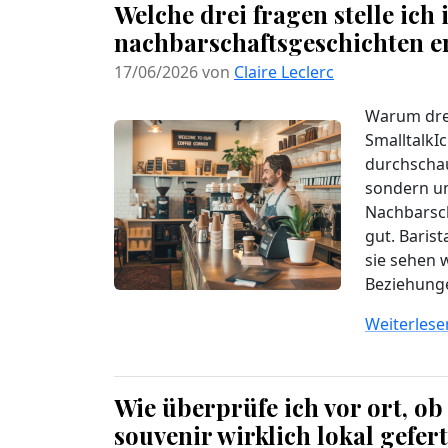
Welche drei fragen stelle ich 
nachbarschaftsgeschichten e
17/06/2026 von
Claire Leclerc
Warum drei
SmalltalkIc
durchschau
sondern um
Nachbarsch
gut. Barist
sie sehen 
Beziehunge
Weiterlesen
Wie überprüfe ich vor ort, ob
souvenir wirklich lokal gefer