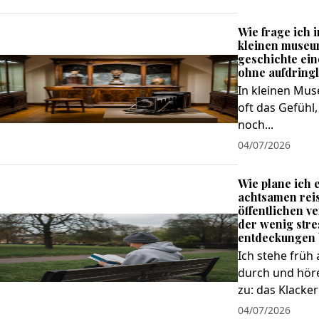
Wie frage ich 
kleinen museu
geschichte ein
ohne aufdringl
In kleinen Mus
oft das Gefühl,
noch...
04/07/2026
Wie plane ich 
achtsamen reis
öffentlichen v
der wenig stre
entdeckungen 
Ich stehe früh 
durch und hör
zu: das Klackern
04/07/2026