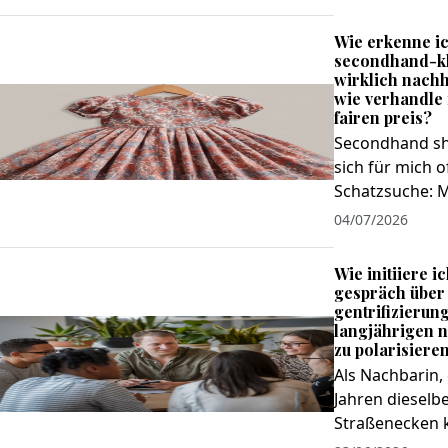
Wie erkenne ic
secondhand-kl
wirklich nachha
wie verhandle 
fairen preis?
Secondhand sh
sich für mich o
Schatzsuche: M
04/07/2026
Wie initiiere i
gespräch über
gentrifizierung
langjährigen 
zu polarisiere
Als Nachbarin, 
Jahren dieselb
Straßenecken k